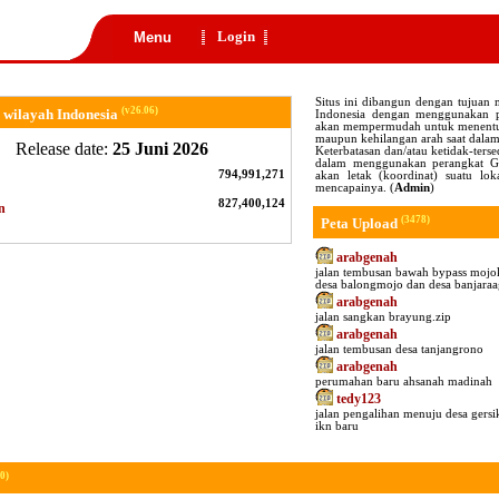
Login
Menu
Situs ini dibangun dengan tujuan
(v26.06)
 wilayah Indonesia
Indonesia dengan menggunakan 
akan mempermudah untuk menentuka
maupun kehilangan arah saat dalam
Release date:
25 Juni 2026
Keterbatasan dan/atau ketidak-ter
dalam menggunakan perangkat GP
794,991,271
akan letak (koordinat) suatu lo
mencapainya. (
Admin
)
827,400,124
n
(3478)
Peta Upload
arabgenah
jalan tembusan bawah bypass mojok
desa balongmojo dan desa banjaraa
arabgenah
jalan sangkan brayung.zip
arabgenah
jalan tembusan desa tanjangrono
arabgenah
perumahan baru ahsanah madinah
tedy123
jalan pengalihan menuju desa gersi
ikn baru
0)