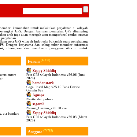
 memberi kemudahan untuk melakukan perjalanan di wilayah
perangkat GPS. Dengan bantuan perangkat GPS disamping
n arah juga akan mecegah atau memperkecil resiko tersesat
 perjalanan.
sediaan peta GPS wilayah Indonesia bukanlah suatu penghalang
S. Dengan kerjasama dan saling tukar-menukar informasi
kasi, diharapkan akan membantu pengguna situs ini untuk
(12839)
Forum
Zeppy Shiddiq
erto antara
Peta GPS wilayah Indonesia v26.06 (Juni
gu...
2026)
hamdanstark
Gagal Instal Map v25.10 Pada Device
Garmin 62s
Aguspr
Navitel dan polnav
ssgozali
Navnet_Garmin_v25.10.exe
Zeppy Shiddiq
k, via bandara
Peta GPS wilayah Indonesia v26.03 (Maret
2026)
(74765)
Anggota