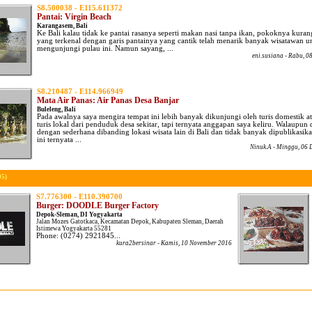
S8.500038 - E115.611372
Pantai: Virgin Beach
Karangasem, Bali
Ke Bali kalau tidak ke pantai rasanya seperti makan nasi tanpa ikan, pokoknya kurang
yang terkenal dengan garis pantainya yang cantik telah menarik banyak wisatawan u
mengunjungi pulau ini. Namun sayang, ...
eni.susiana
- Rabu, 0
S8.210487 - E114.966949
Mata Air Panas: Air Panas Desa Banjar
Buleleng, Bali
Pada awalnya saya mengira tempat ini lebih banyak dikunjungi oleh turis domestik a
turis lokal dari penduduk desa sekitar, tapi ternyata anggapan saya keliru. Walaupun 
dengan sederhana dibanding lokasi wisata lain di Bali dan tidak banyak dipublikasik
ini ternyata ...
Ninuk.A
- Minggu, 06 
95)
S7.776300 - E110.390700
Burger: DOODLE Burger Factory
Depok-Sleman, DI Yogyakarta
Jalan Mozes Gatotkaca, Kecamatan Depok, Kabupaten Sleman, Daerah
Istimewa Yogyakarta 55281
Phone: (0274) 2921845...
kura2bersinar
- Kamis, 10 November 2016