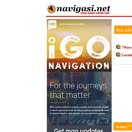
Peta GPS
7Ways
Garmi
(45
Artikel