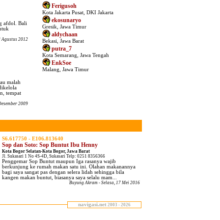
Ferigusoh
Kota Jakarta Pusat, DKI Jakarta
ekosunaryo
 afdol. Bali
Gresik, Jawa Timur
ntuk
aldychaan
8 Agustus 2012
Bekasi, Jawa Barat
putra_7
Kota Semarang, Jawa Tengah
EnkSoe
Malang, Jawa Timur
tau malah
dikelola
an, tempat
Desember 2009
S6.617750 - E106.813640
Sop dan Soto: Sop Buntut Ibu Henny
Kota Bogor Selatan-Kota Bogor, Jawa Barat
Jl. Sukasari 1 No 4S-4D, Sukasari Telp: 0251 8356366
Penggemar Sop Buntut maupun Iga rasanya wajib
berkunjung ke rumah makan satu ini. Olahan makanannya
bagi saya sangat pas dengan selera lidah sehingga bila
kangen makan buntut, biasanya saya selalu mam...
Buyung Akram
- Selasa, 17 Mei 2016
navigasi.net
2003 - 2026