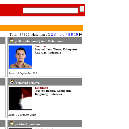
Total:
74765
, Halaman :
1
2
3
4
5
6
7
8
9
10
[arif_muhammad] Arif Muhammad
Pasuruan
Propinsi Jawa Timur, Kabupaten
Pasuruan, Indonesia
Rabu, 18 September 2024
[prmdya] prmdya
Tangerang
Propinsi Banten, Kabupaten
Tangerang, Indonesia
Rabu, 16 Oktober 2019
[nubitol] nyubi imut