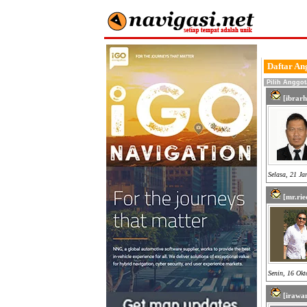
Daftar An
Pilih Anggot
[ibrar
Selasa, 21 Ja
[mr.rie
Senin, 16 Okt
[irawa