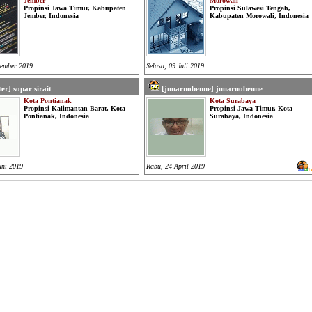
Jember
Morowali
Propinsi Jawa Timur, Kabupaten
Propinsi Sulawesi Tengah,
Jember, Indonesia
Kabupaten Morowali, Indonesia
tember 2019
Selasa, 09 Juli 2019
er] sopar sirait
[juuarnobenne] juuarnobenne
Kota Pontianak
Kota Surabaya
Propinsi Kalimantan Barat, Kota
Propinsi Jawa Timur, Kota
Pontianak, Indonesia
Surabaya, Indonesia
uni 2019
Rabu, 24 April 2019
1