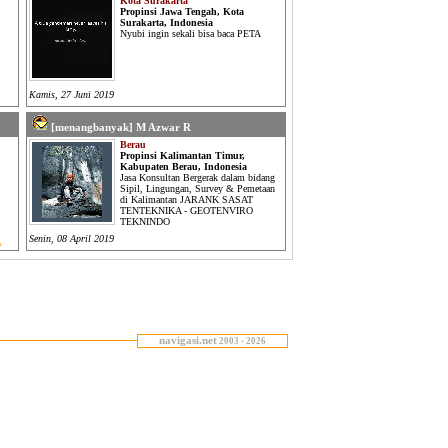
Kota Surakarta
Propinsi Jawa Tengah, Kota
Surakarta, Indonesia
Nyubi ingin sekali bisa baca PETA
Kamis, 27 Juni 2019
[menangbanyak] M Azwar R
Berau
Propinsi Kalimantan Timur,
Kabupaten Berau, Indonesia
Jasa Konsultan Bergerak dalam bidang
Sipil, Lingungan, Survey & Pemetaan
di Kalimantan JARANK SASAT
TENTEKNIKA - GEOTENVIRO
TEKNINDO
Senin, 08 April 2019
x
navigasi.net
2003 - 2026