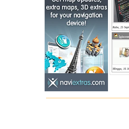
Rabu, 25 Sep
[giscent
Minggu, 16 J