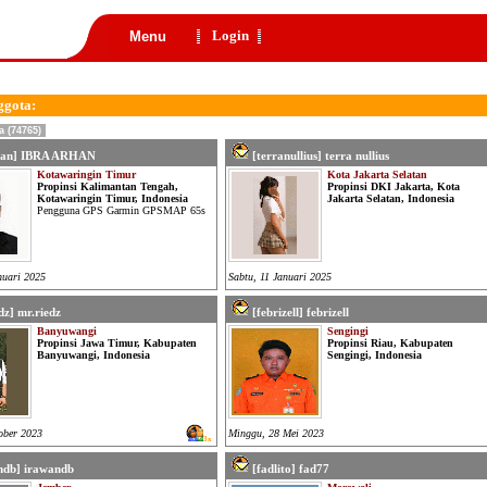
Login
Menu
ggota:
a (74765)
han] IBRA ARHAN
[terranullius] terra nullius
Kotawaringin Timur
Kota Jakarta Selatan
Propinsi Kalimantan Tengah,
Propinsi DKI Jakarta, Kota
Kotawaringin Timur, Indonesia
Jakarta Selatan, Indonesia
Pengguna GPS Garmin GPSMAP 65s
nuari 2025
Sabtu, 11 Januari 2025
dz] mr.riedz
[febrizell] febrizell
Banyuwangi
Sengingi
Propinsi Jawa Timur, Kabupaten
Propinsi Riau, Kabupaten
Banyuwangi, Indonesia
Sengingi, Indonesia
ober 2023
Minggu, 28 Mei 2023
3x
ndb] irawandb
[fadlito] fad77