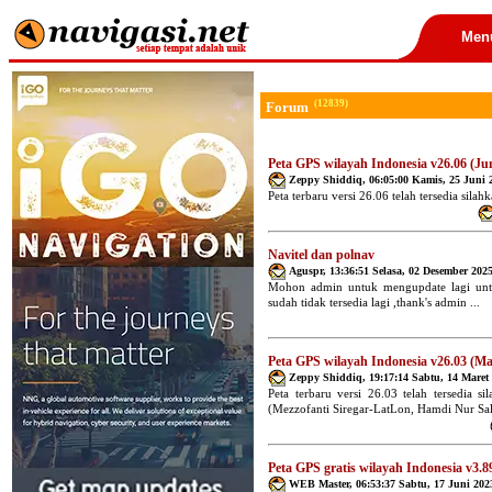
Men
(12839)
Forum
Peta GPS wilayah Indonesia v26.06 (Ju
Zeppy Shiddiq
,
06:05:00 Kamis, 25 Juni 
Peta terbaru versi 26.06 telah tersedia silahk
Navitel dan polnav
Aguspr
,
13:36:51 Selasa, 02 Desember 202
Mohon admin untuk mengupdate lagi untu
sudah tidak tersedia lagi ,thank's admin ...
Peta GPS wilayah Indonesia v26.03 (Ma
Zeppy Shiddiq
,
19:17:14 Sabtu, 14 Maret
Peta terbaru versi 26.03 telah tersedia 
(Mezzofanti Siregar-LatLon, Hamdi Nur Sal
Peta GPS gratis wilayah Indonesia v3.8
WEB Master
,
06:53:37 Sabtu, 17 Juni 202