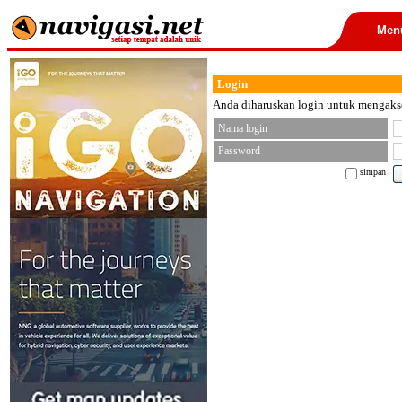
Men
Login
Anda diharuskan login untuk mengakses
Nama login
Password
simpan
< font color="black">