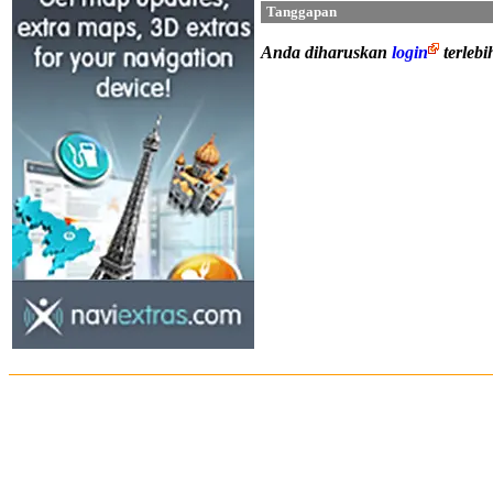
Tanggapan
Anda diharuskan
login
terleb