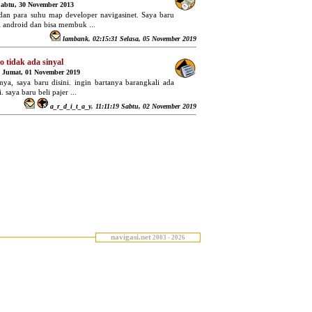
Sabtu, 30 November 2013
 dan para suhu map developer navigasinet. Saya baru
di android dan bisa membuk ...
lambank
,
02:15:31 Selasa, 05 November 2019
o tidak ada sinyal
3 Jumat, 01 November 2019
ya, saya baru disini. ingin bartanya barangkali ada
. saya baru beli pajer ...
a_r_d_i_t_a_y
,
11:11:19 Sabtu, 02 November 2019
navigasi.net
2003 - 2026