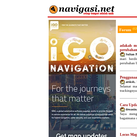
(12
Forum
adakah mo
perubahan
Sultan 
mari berdi
perubahan b
Penggunaa
arsksb
,
Selamat ma
trackingnya
Cara Upda
dewasin
Saya meng
bagaimana c
Locus Map