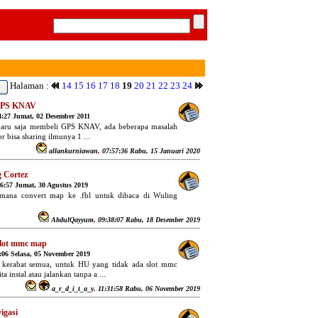
Halaman :
14
15
16
17
18
19
20
21
22
23
24
GPS KNAV
4:27 Jumat, 02 Desember 2011
 baru saja membeli GPS KNAV, ada beberapa masalah
 bisa sharing ilmunya 1 ...
allankurniawan
,
07:57:36 Rabu, 15 Januari 2020
 Cortez
56:57 Jumat, 30 Agustus 2019
mana convert map ke .fbl untuk dibaca di Wuling
AbdulQayyum
,
09:38:07 Rabu, 18 Desember 2019
slot mmc map
:06 Selasa, 05 November 2019
 kerabat semua, untuk HU yang tidak ada slot mmc
 instal atau jalankan tanpa a ...
a_r_d_i_t_a_y
,
11:31:58 Rabu, 06 November 2019
igasi