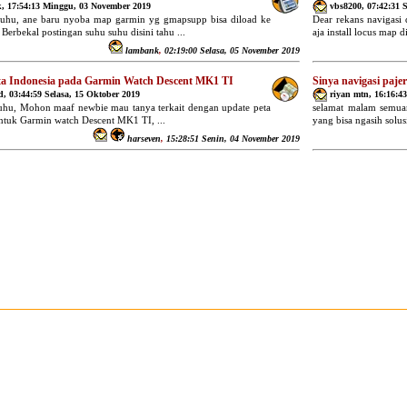
k
,
17:54:13 Minggu, 03 November 2019
vbs8200
,
07:42:31 
suhu, ane baru nyoba map garmin yg gmapsupp bisa diload ke
Dear rekans navigasi
Berbekal postingan suhu suhu disini tahu ...
aja install locus map 
lambank
,
02:19:00 Selasa, 05 November 2019
ta Indonesia pada Garmin Watch Descent MK1 TI
Sinya navigasi pajer
d
,
03:44:59 Selasa, 15 Oktober 2019
riyan mtn
,
16:16:4
uhu, Mohon maaf newbie mau tanya terkait dengan update peta
selamat malam semuan
ntuk Garmin watch Descent MK1 TI, ...
yang bisa ngasih solusi
harseven
,
15:28:51 Senin, 04 November 2019