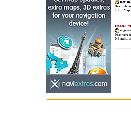
lamban
Dear suhu-
Locus Map. 
Update Pe
anggaar
Dear para s
Indonesia u