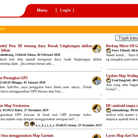
Login
Menu
839)
dul Peta 3D tentang daya Rusak Lingkungan akibat
Backup Micro SD 
 lahan
Ferry Effendi
,
08:4
Palembang
,
13:04:44 Selasa, 04 Februari 2020
Salam kenal.... Saya
skusi soal data spasial mengenai daya rusak lingkungan akibat
yg mungkin para senior
entang alam.. jika teman-teman ada ...
-
Update Map Wuling
n Perangkat GPS
UcokYangAsli
,
00:
15:44:10 Minggu, 05 Januari 2020
Ada yang tahu bagai
lam bpk/ibu...saya pengguna baru disini..mau tanya.. Untuk
Cortez? ...
 harus menggunakan GPS khusus atau bisa ...
-
te Map Naviextras
HU android tanpa 
a
,
03:39:55 Rabu, 27 November 2019
rahmatkings
,
09:34
gunakan GPS bawaan di head unit CRV prestige turbo.
mohon info master n
ara update map dengan menggunakan navigasi.net? ...
mapnya apakah bisa kita
a_r_d_i_t_a_y
,
03:48:33 Jumat, 29 November 2019
 bisa menggunakan Map Garmin
Locus Map dari Nav