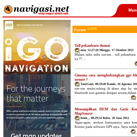
Men
(12839)
Forum
Toll pekanbaru dumai
ener
,
12:27:18 Minggu, 17 Oktober 2021
Malam suhu suhu navnet... toll pekanbar
ya ?? ...
Gimana cara menghubungkan gps bl
nroute ?
TaniGaul
,
00:59:49 Kamis, 16 Agustus 20
om-om senior,tolong di share step by s
bluetooth non garmin dengan nroute,dalam 
Menampilkan DEM dan Garis Ko
MapSource
frenk_
,
08:29:14 Rabu, 20 Juni 2012
Agan-agan, mohon bantuannya saya ke
Kontur pada software GPS saya. Saya sudah 