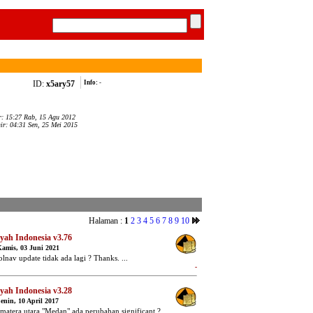
ID:
x5ary57
Info:
-
r: 15:27 Rab, 15 Agu 2012
hir: 04:31 Sen, 25 Mei 2015