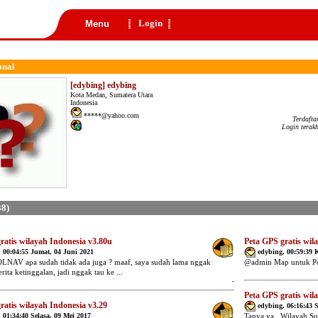
Login
Menu
onal
[edybing] edybing
Kota Medan, Sumatera Utara
Indonesia
*****@yahoo.com
Terdafta
Login terak