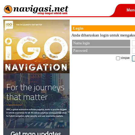
Men
Login
Anda diharuskan login untuk mengakses
Nama login
Password
simpan
< font color="black">