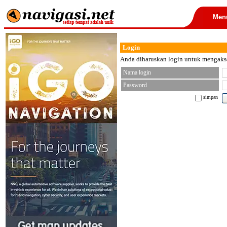
Men
Login
Anda diharuskan login untuk mengakses
Nama login
Password
simpan
< font color="black">