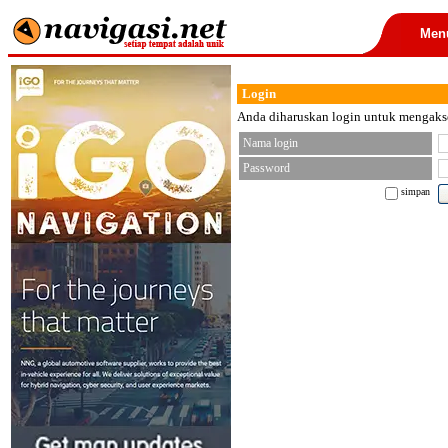
Men
Login
Anda diharuskan login untuk mengakses
Nama login
Password
simpan
< font color="black">