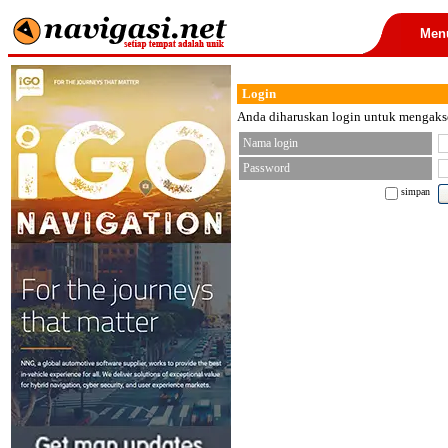
Men
Login
Anda diharuskan login untuk mengakses
Nama login
Password
simpan
< font color="black">