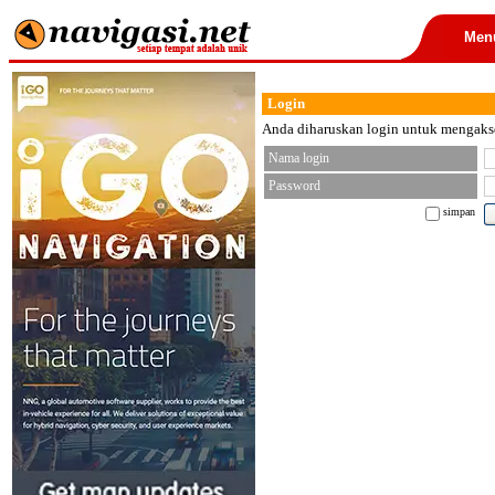
Men
Login
Anda diharuskan login untuk mengakses
Nama login
Password
simpan
< font color="black">