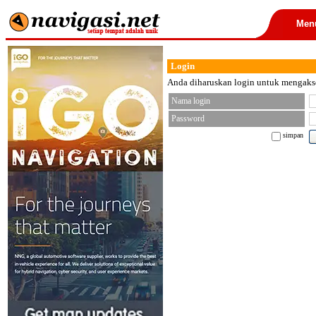
Men
Login
Anda diharuskan login untuk mengakses
Nama login
Password
simpan
< font color="black">