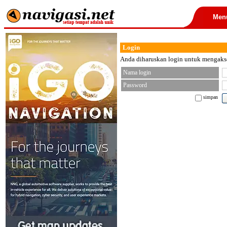
Men
Login
Anda diharuskan login untuk mengakses
Nama login
Password
simpan
< font color="black">