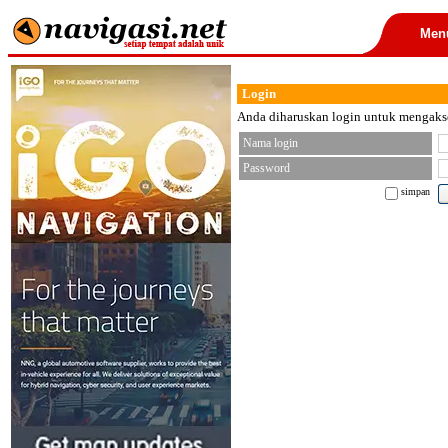
Men
Login
Anda diharuskan login untuk mengakses
Nama login
Password
simpan
< font color="black">