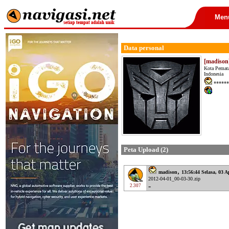
Men
Data personal
[madison
Kota Pemata
Indonesia
******