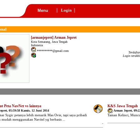
Login
Menu
onal
[armanjepret] Arman Jepret
Kota Semarang, Jawa Tengah
Indonesia
**********@gmail.com
Terdafta
Login terakh