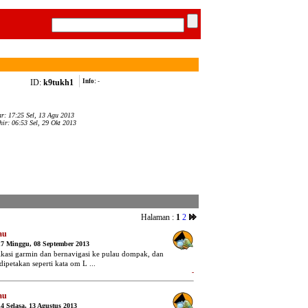
ID:
k9tukh1
Info:
-
ar: 17:25 Sel, 13 Agu 2013
hir: 06:53 Sel, 29 Okt 2013