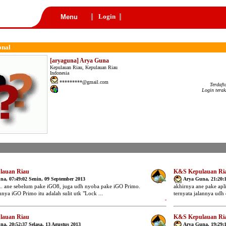
Login
Menu
onal
[aryaguna] Arya Guna
Kepulauan Riau, Kepulauan Riau
Indonesia
*********@gmail.com
Terdaft
Login terak