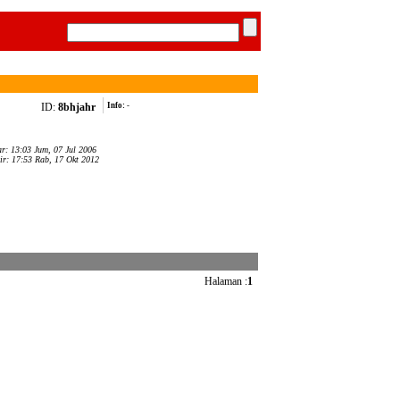
ID:
8bhjahr
Info:
-
ar: 13:03 Jum, 07 Jul 2006
ir: 17:53 Rab, 17 Okt 2012