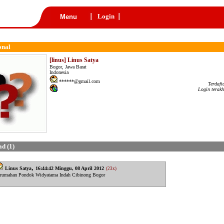
Login
Menu
onal
[linus] Linus Satya
Bogor, Jawa Barat
Indonesia
******@gmail.com
Terdaft
Login terakh