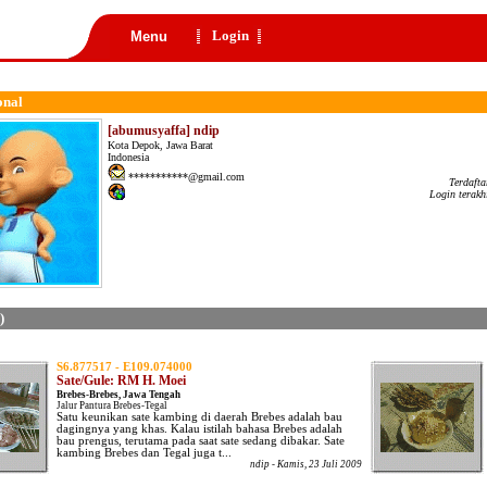
Login
Menu
onal
[abumusyaffa] ndip
Kota Depok, Jawa Barat
Indonesia
***********@gmail.com
Terdaft
Login terakh