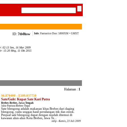
ID:
7tb0hsw
Info:
Fantastico Duo: 5800XM + GMXT
ar: 02:13 Sen, 16 Mar 2009
ir: 15:20 Mng, 11 Okt 2015