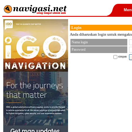
Men
Login
Anda diharuskan login untuk mengakses
Nama login
Password
simpan
< font color="black">