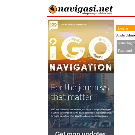
Login
Anda diharu
Nama login
Password
< fo