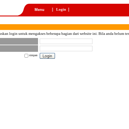
Login
Menu
skan login untuk mengakses beberapa bagian dari website ini. Bila anda belum te
simpan
nt color="black">