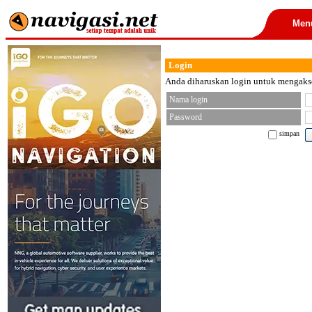
Men
Login
Anda diharuskan login untuk mengakses
Nama login
Password
simpan
< font color="black">