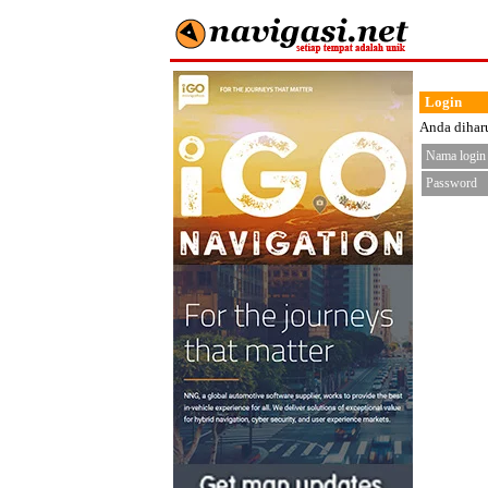
Login
Anda diharu
Nama login
Password
< fo