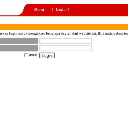
Login
Menu
skan login untuk mengakses beberapa bagian dari website ini. Bila anda belum te
simpan
nt color="black">