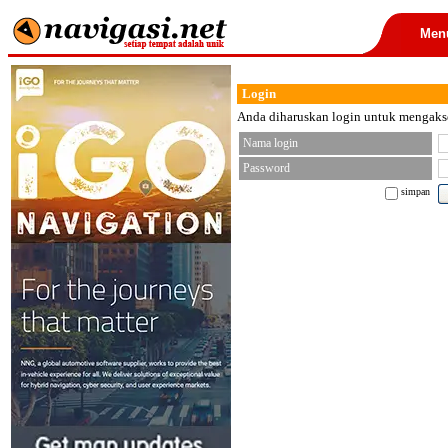
Men
Login
Anda diharuskan login untuk mengakses
Nama login
Password
simpan
< font color="black">