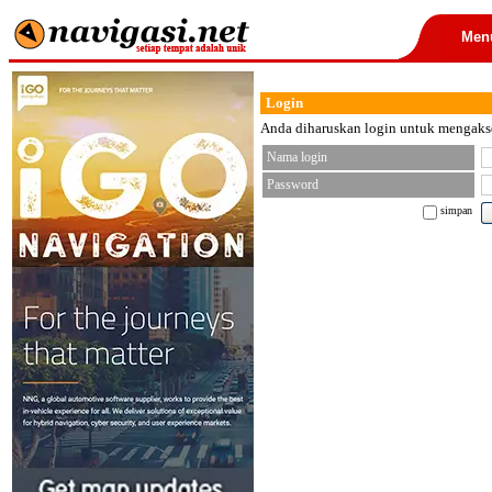
Men
Login
Anda diharuskan login untuk mengakses
Nama login
Password
simpan
< font color="black">