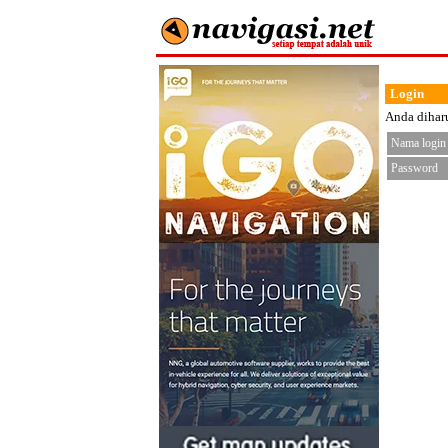
Login
Anda diharu
Nama login
Password
< fo