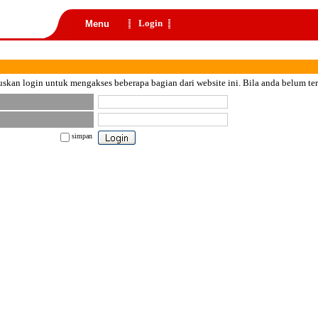
Login
Menu
skan login untuk mengakses beberapa bagian dari website ini. Bila anda belum te
simpan
nt color="black">