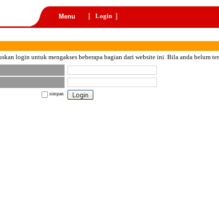
Login
Menu
skan login untuk mengakses beberapa bagian dari website ini. Bila anda belum te
simpan
nt color="black">