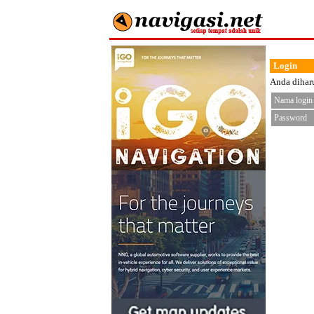
Login
Anda diharu
Nama login
Password
< fo