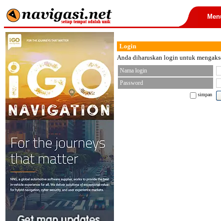
Men
Login
Anda diharuskan login untuk mengakses
Nama login
Password
simpan
< font color="black">