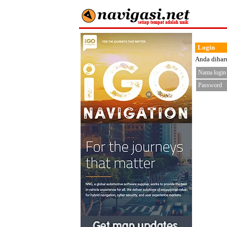
Login
Anda diharu
Nama login
Password
< fo