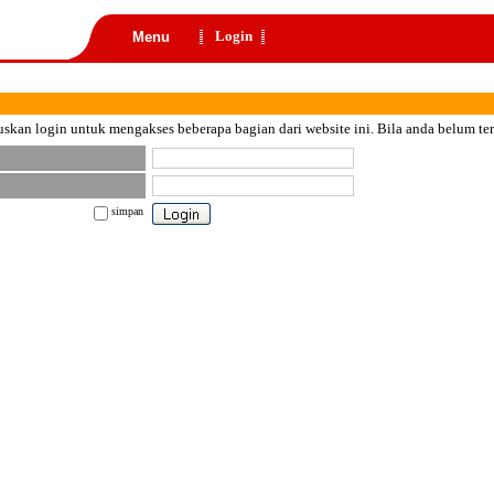
Login
Menu
skan login untuk mengakses beberapa bagian dari website ini. Bila anda belum te
simpan
nt color="black">