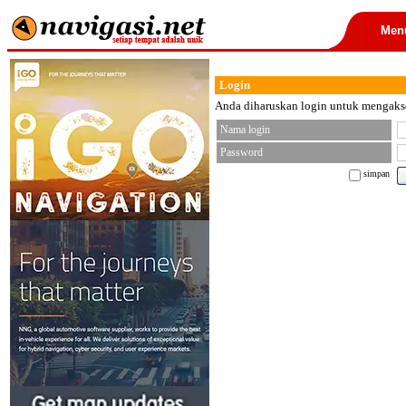
Men
Login
Anda diharuskan login untuk mengakses
Nama login
Password
simpan
< font color="black">