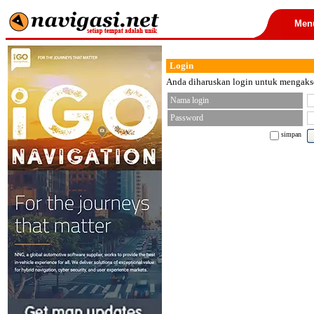
Men
Login
Anda diharuskan login untuk mengakses
Nama login
Password
simpan
< font color="black">