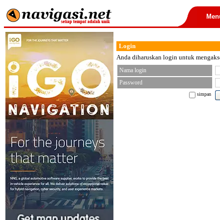
Men
Login
Anda diharuskan login untuk mengakses
Nama login
Password
simpan
< font color="black">