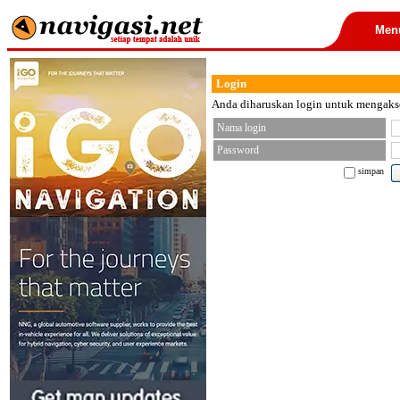
Men
Login
Anda diharuskan login untuk mengakses
Nama login
Password
simpan
< font color="black">