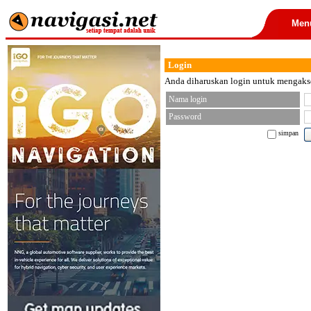
Men
Login
Anda diharuskan login untuk mengakses
Nama login
Password
simpan
< font color="black">