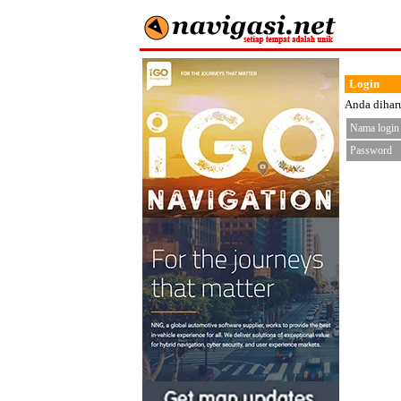
Login
Anda diharu
Nama login
Password
< fo