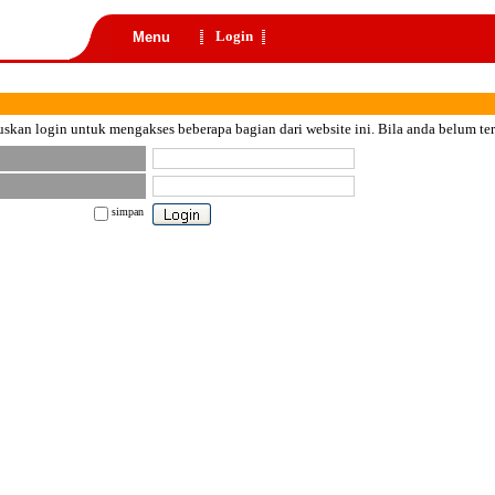
Login
Menu
skan login untuk mengakses beberapa bagian dari website ini. Bila anda belum te
simpan
nt color="black">