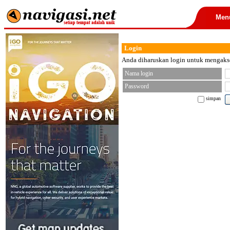
Men
Login
Anda diharuskan login untuk mengakses
Nama login
Password
simpan
< font color="black">