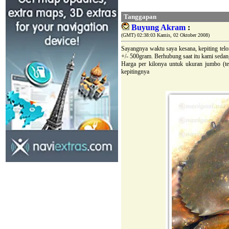
Tanggapan
Buyung Akram
:
(GMT) 02:38:03 Kamis, 02 Oktober 2008)
Sayangnya waktu saya kesana, kepiting telo
+/- 500gram. Berhubung saat itu kami sedan
Harga per kilonya untuk ukuran jumbo (te
kepitingnya