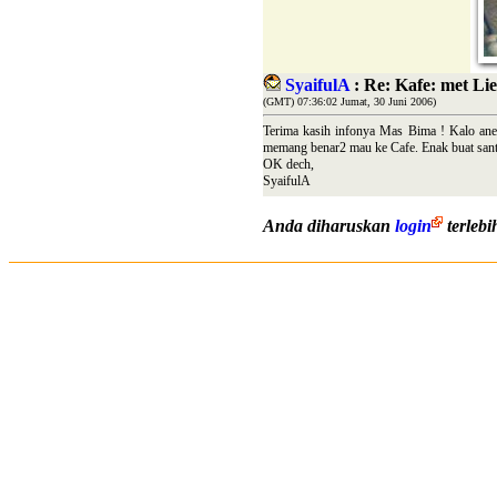
SyaifulA
: Re: Kafe: met Li
(GMT) 07:36:02 Jumat, 30 Juni 2006)
Terima kasih infonya Mas Bima ! Kalo an
memang benar2 mau ke Cafe. Enak buat santai
OK dech,
SyaifulA
Anda diharuskan
login
terleb