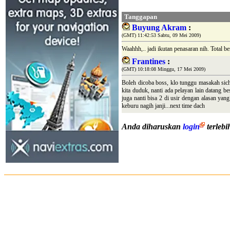
Tanggapan
Buyung Akram
:
(GMT) 11:42:53 Sabtu, 09 Mei 2009)
Waahhh,.. jadi ikutan penasaran nih. Total
Frantines
:
(GMT) 10:18:08 Minggu, 17 Mei 2009)
Boleh dicoba boss, klo tunggu masakah sich 
kita duduk, nanti ada pelayan lain datang be
juga nanti bisa 2 di usir dengan alasan yang
keburu nagih janji...next time dach
Anda diharuskan
login
terleb