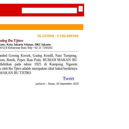
S6.243068 - E106.808586
udeg Bu Tjitro
aru, Kota Jakarta Selatan, DKI Jakarta
 80/Q II Kebayoran Baru Telp +62 21 7243202
ambel Goreng Krecek, Gudeg Kendil, Nasi Tumpeng,
sem, Botok, Pepes Ikan Peda. RUMAH MAKAN BU
didirikan pada tahun 1925 di Kampung Ngasem
 oleh Bu Tjitro adalah merupakan cikal bakal berdirinya
MAKAN BU TJITRO
Tweet
jazharri
- Jumat, 03 September 2010