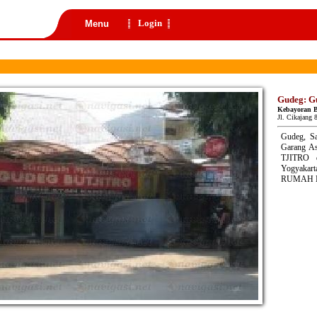
Login
Menu
Gudeg: G
Kebayoran B
Jl. Cikajang
Gudeg, S
Garang A
TJITRO 
Yogyakarta
RUMAH 