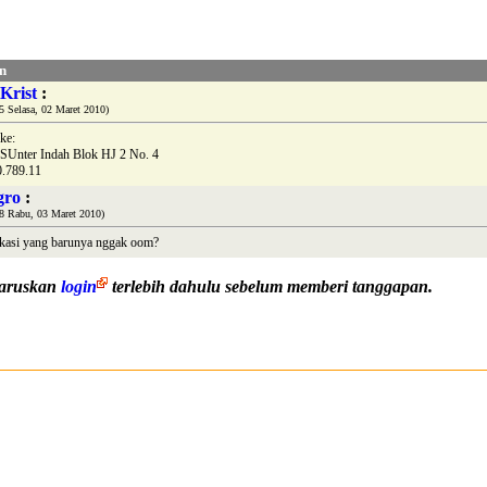
n
Krist
:
 Selasa, 02 Maret 2010)
ke:
SUnter Indah Blok HJ 2 No. 4
0.789.11
gro
:
8 Rabu, 03 Maret 2010)
okasi yang barunya nggak oom?
haruskan
login
terlebih dahulu sebelum memberi tanggapan.