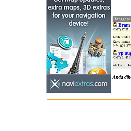
Tanggapa
Bram 
(GMT) 17:25:15
Telah pindah 
Ruko Taman 
Info: 021.37
yp nu
(GMT) 01:47:3
ada koord. l
Anda di