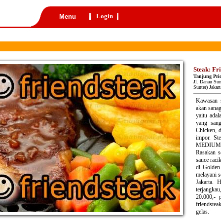
Login
Menu
Steak: Fr
Tanjung Pri
Jl. Danau Sun
Sunter) Jakar
Kawasan s
akan sana
yaitu ada
yang sanga
Chicken, 
impor. St
MEDIUM, 
Rasakan se
sauce raci
di Golden
melayani s
Jakarta. 
terjangka
20.000,- p
friendste
gelas.