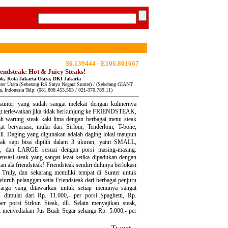
S6.139444 - E106.861667
iendsteak: Hot & Juicy Steaks!
ok, Kota Jakarta Utara, DKI Jakarta
ter Utara (Seberang RS Satya Negara Sunter) / (Seberang GIANT
ta, Indonesia Telp: (081.808.453.563 / 021-370.789.11)
unter yang sudah sangat melekat dengan kulinernya
gt terlewatkan jika tidak berkunjung ke FRIENDSTEAK,
lah warung steak kaki lima dengan berbagai menu steak
t bervariasi, mulai dari Sirloin, Tenderloin, T-bone,
dll. Daging yang digunakan adalah daging lokal maupun
eak sapi bisa dipilih dalam 3 ukuran, yaiut SMALL,
dan LARGE sesuai dengan porsi masing-masing.
nsasi steak yang sangat lezat ketika dipadukan dengan
kan ala friendsteak! Friendsteak sendiri dulunya berlokasi
 Truly, dan sekarang memiliki tempat di Sunter untuk
eluruh pelanggan setia Friendsteak dari berbagai penjuru
Harga yang ditawarkan untuk setiap menunya sangat
u, dimulai dari Rp. 11.000,- per porsi Spaghetti, Rp.
er porsi Sirloin Steak, dll. Selain menyajikan steak,
ak menyediakan Jus Buah Segar seharga Rp. 5.000,- per