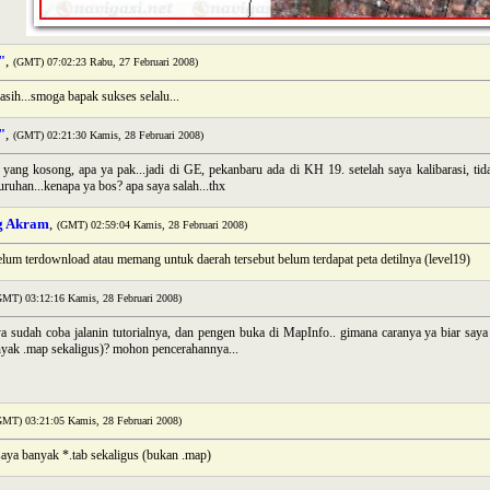
"
,
(GMT) 07:02:23 Rabu, 27 Februari 2008)
asih...smoga bapak sukses selalu...
"
,
(GMT) 02:21:30 Kamis, 28 Februari 2008)
 yang kosong, apa ya pak...jadi di GE, pekanbaru ada di KH 19. setelah saya kalibarasi, ti
uruhan...kenapa ya bos? apa saya salah...thx
g Akram
,
(GMT) 02:59:04 Kamis, 28 Februari 2008)
elum terdownload atau memang untuk daerah tersebut belum terdapat peta detilnya (level19)
GMT) 03:12:16 Kamis, 28 Februari 2008)
ya sudah coba jalanin tutorialnya, dan pengen buka di MapInfo.. gimana caranya ya biar saya 
anyak .map sekaligus)? mohon pencerahannya...
GMT) 03:21:05 Kamis, 28 Februari 2008)
aya banyak *.tab sekaligus (bukan .map)