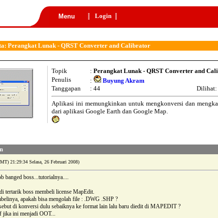
Login
Menu
a: Perangkat Lunak - QRST Converter and Calibrator
Topik
:
Perangkat Lunak - QRST Converter and Cali
Penulis
:
Buyung Akram
Tanggapan
: 44
Dilihat
Aplikasi ini memungkinkan untuk mengkonversi dan mengkalibra
dari aplikasi Google Earth dan Google Map.
n
MT) 21:29:34 Selasa, 26 Februari 2008)
 banged boss...tutorialnya....
di tertarik boss membeli license MapEdit.
belinya, apakah bisa mengolah file : .DWG .SHP ?
rsebut di konversi dulu sebaiknya ke format lain lalu baru diedit di MAPEDIT ?
jika ini menjadi OOT...