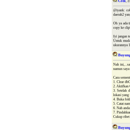
Cedi
,
(
@iyank: cob
daerah2 yan
Oh ya ada t
copy ke clip
fyi jangan 
Untuk muda
ukurannya 1
Buyun
Nah ini,...
namun saya 
Cara sement
1. Clear db
2. Aktifkan 
3. Setelah 
lokasi yang 
4. Buka fold
5. Catat nam
6. Nah anda 
7. Pindahka
Cukup ribet 
Buyun