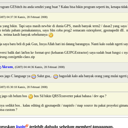
ogram GEStitch itu anda sendiri yang buat ? Kalau bisa bikin program seperti itu, kenapa tidak
GMT) 04:37:30 Kamis, 28 Februari 2008)
ya yang bikin. Tapi saya masih newbie di dunia GPS, masih banyak term2 / dasar2 yang saya be
 terlalu paham pemakaiannya, saya blm coba prog2 semacam oziexplorer, gpsmapedit dll.. m
ya.. terima kasih banyak sebelumnya
 saya baru beli di pak Gun, Insya Allah hari ini datang barangnya. Nanti kalo sudah ngerti say
versi balik dari lat/lon ke format qrst (keluaran GEJPGExtractor) saya sudah buat fungsi c ny
irung.com/gettile-class.zip
g Akram
,
(GMT) 04:44:36 Kamis, 28 Februari 2008)
bos jago C language ya
Salut gua,..
baguslah kalo ada banyak orang yang mulai nger
GMT) 05:30:18 Kamis, 28 Februari 2008)
g jago sih belum bos
bos Sil bikin QRSTconverter pakai bahasa / dev apa ?
nya sedikit bos.. kalau editing di gpsmapedit / mapinfo / map source itu pakai proyeksi giman
 bisa custom ?
haruskan
login
terlebih dahulu sebelum memberi tanggapan.