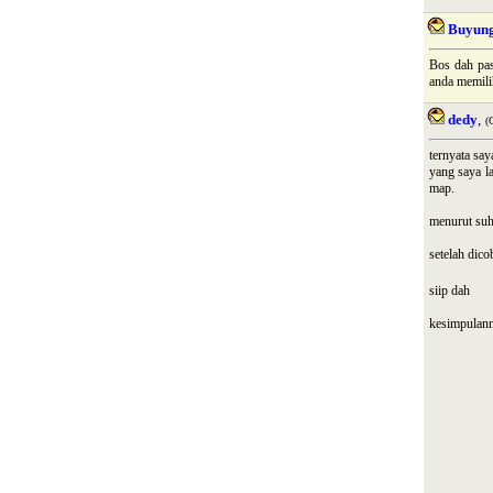
Buyun
Bos dah pas
anda memili
dedy
,
(
ternyata say
yang saya la
map.
menurut suh
setelah dico
siip dah
kesimpulann