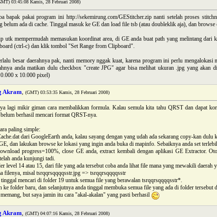
GMT) 03:45:08 Kamis, 28 Februari 2008)
a bapak pakai program ini http://sekemirung.com/GEStitcher.zip nanti setelah proses stitch
g belum ada di cache. Tinggal masuk ke GE dan load file tsb (atau doubleklik aja), dan browse
ip utk mempermudah memasukan koordinat area, di GE anda buat path yang melintang dari ki
board (ctrl-c) dan klik tombol "Set Range from Clipboard".
terlalu besar daerahnya pak, nanti memory nggak kuat, karena program ini perlu mengalokas
hnya anda matikan dulu checkbox "create JPG" agar bisa melihat ukuran .jpg yang akan 
0.000 x 10.000 pixel)
g Akram
,
(GMT) 03:53:35 Kamis, 28 Februari 2008)
saya lagi mikir giman cara membalikkan formula. Kalau semula kita tahu QRST dan dapat kord
belum berhasil mencari format QRST-nya.
ara paling simple:
Cache.dat dari GoogleEarth anda, kalau sayang dengan yang udah ada sekarang copy-kan dulu k
GE, dan lakukan browse ke lokasi yang ingin anda buka di mapinfo. Sebaiknya anda set terlebi
download progress=100%, close GE anda, extract kembali dengan aplikasi GE Extractor. Otoma
telah anda kunjungi tadi.
er level 14 atau 15, dari file yang ada tersebut coba anda lihat file mana yang mewakili daera
a filenya, misal tsrqqrsqqqqsstr.jpg => tsrqqrsqqqqsstr
tinggal mencari di folder 19 untuk semua file yang berawalan tsrqqrsqqqqsstr*.
n ke folder baru, dan selanjutnya anda tinggal membuka semua file yang ada di folder tersebu
memang, but saya jamin itu cara "akal-akalan" yang pasti berhasil
g Akram
,
(GMT) 04:07:16 Kamis, 28 Februari 2008)