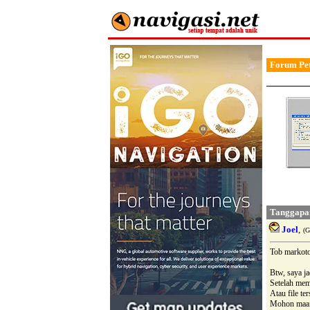
Forum Pet
Tanggapa
Joel
,
(G
Tob markotob
Btw, saya ja
Setelah mem
Atau file te
Mohon maaf 