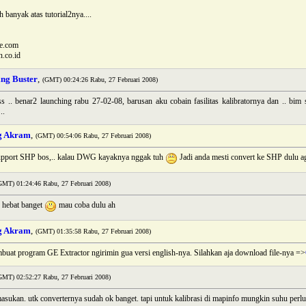
 banyak atas tutorial2nya....
e.com
.co.id
ing Buster
,
(GMT) 00:24:26 Rabu, 27 Februari 2008)
s .. benar2 launching rabu 27-02-08, barusan aku cobain fasilitas kalibratornya dan .. bim s
..
g Akram
,
(GMT) 00:54:06 Rabu, 27 Februari 2008)
pport SHP bos,.. kalau DWG kayaknya nggak tuh
Jadi anda mesti convert ke SHP dulu ag
GMT) 01:24:46 Rabu, 27 Februari 2008)
. hebat banget
mau coba dulu ah
g Akram
,
(GMT) 01:35:58 Rabu, 27 Februari 2008)
mbuat program GE Extractor ngirimin gua versi english-nya. Silahkan aja download file-nya =>
GMT) 02:52:27 Rabu, 27 Februari 2008)
asukan. utk converternya sudah ok banget. tapi untuk kalibrasi di mapinfo mungkin suhu perl