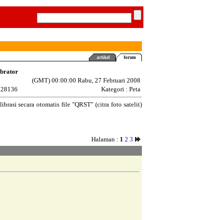
artikel
forum
brator
(GMT) 00:00:00 Rabu, 27 Februari 2008
: 28136
Kategori : Peta
si secara otomatis file "QRST" (citra foto satelit)
Halaman :
1
2
3