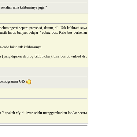
 sekalian ama kalibrasinya juga ?
lum ngerti seperti proyeksi, datum, dll. Utk kalibrasi saya
asih harus banyak belajar / coba2 bos. Kalo bos berkenan
a coba bikin utk kalibrasinya.
a (yang dipakai di prog GEStitcher), bisa bos download di :
ti pemograman GIS
a ? apakah x/y di layar selalu menggambarkan lon/lat secara