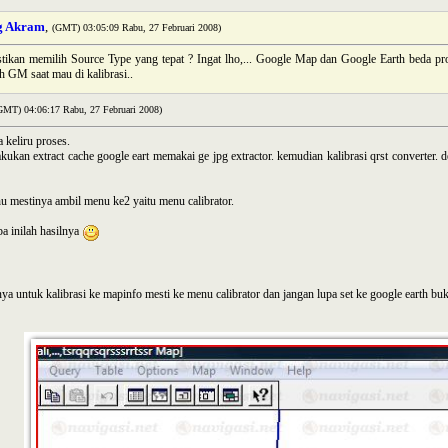
g Akram
,
(GMT) 03:05:09 Rabu, 27 Februari 2008)
tikan memilih Source Type yang tepat ? Ingat lho,... Google Map dan Google Earth beda pro
h GM saat mau di kalibrasi..
GMT) 04:06:17 Rabu, 27 Februari 2008)
a keliru proses.
kukan extract cache google eart memakai ge jpg extractor. kemudian kalibrasi qrst converter. d
u mestinya ambil menu ke2 yaitu menu calibrator.
ba inilah hasilnya
ya untuk kalibrasi ke mapinfo mesti ke menu calibrator dan jangan lupa set ke google earth b