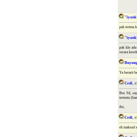
"iyank
pak terima k
"iyank
pak klo ada
secara kesel
Buyun
Ya berarti b
Cedi
,
(
Bos Sil, sa
tertentu (b
thx,
Cedi
,
(
eh maksud s