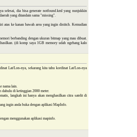
nya selesai, dia bisa generate notfound.kml yang nunjukkin
 daerah yang ditandain sama "missing".
ri atas ke kanan bawah area yang ingin distitch. Kemudian
i memori berbanding dengan ukuran bitmap yang mau dibuat.
dihasilkan. (di komp saya 1GB memory udah ngehang kalo
inat Lat/Lon-nya, sekarang kita tahu kordinat Lat/Lon-nya
e nama lain.
h dahulu di ketinggian 2000 meter.
tis, langkah ini hanya akan menghasilkan citra satelit di
h yang ingin anda buka dengan aplikasi MapInfo.
t dengan menggunakan aplikasi mapinfo.