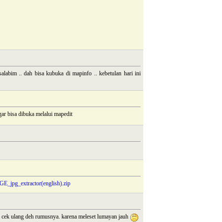
alabim .. dah bisa kubuka di mapinfo .. kebetulan hari ini
ar bisa dibuka melalui mapedit
GE_jpg_extractor(english).zip
u cek ulang deh rumusnya. karena meleset lumayan jauh