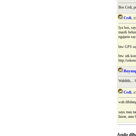
Bos Cedi, pr
Cedi
,
(
Iya bos, sa
masih belum
ngajarin sa
btw GPS saja
btw utk kon
http://sekem
Buyun
Wahhhh,... 
Cedi
,
(
wah dibilan
saya mau ta
linear, atau
Anda di