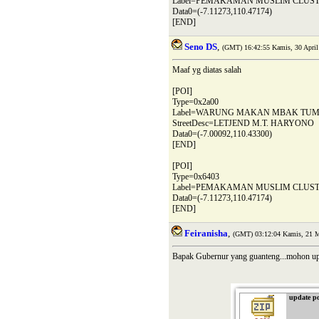
Label=PEMAKAMAN MUSLIM CLUS
Data0=(-7.11273,110.47174)
[END]
Seno DS
,
(GMT) 16:42:55 Kamis, 30 April
Maaf yg diatas salah
[POI]
Type=0x2a00
Label=WARUNG MAKAN MBAK TUM
StreetDesc=LETJEND M.T. HARYONO
Data0=(-7.00092,110.43300)
[END]
[POI]
Type=0x6403
Label=PEMAKAMAN MUSLIM CLUS
Data0=(-7.11273,110.47174)
[END]
Feiranisha
,
(GMT) 03:12:04 Kamis, 21 M
Bapak Gubernur yang guanteng...mohon updat
update po