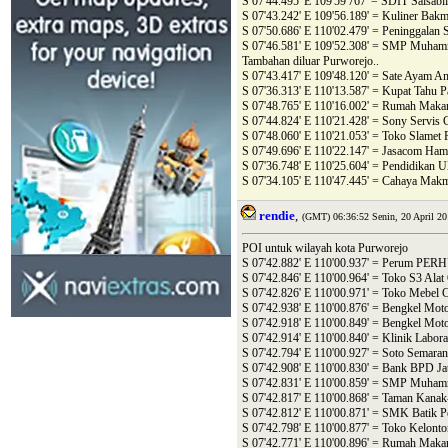
S 07'44.495' E 109'59'767' = SDIT Salsabi
S 07'43.242' E 109'56.189' = Kuliner Bak
S 07'50.686' E 110'02.479' = Peninggalan
S 07'46.581' E 109'52.308' = SMP Muham
Tambahan diluar Purworejo..
S 07'43.417' E 109'48.120' = Sate Ayam 
S 07'36.313' E 110'13.587' = Kupat Tahu 
S 07'48.765' E 110'16.002' = Rumah Maka
S 07'44.824' E 110'21.428' = Sony Servi
S 07'48.060' E 110'21.053' = Toko Slamet 
S 07'49.696' E 110'22.147' = Jasacom Ha
S 07'36.748' E 110'25.604' = Pendidikan
S 07'34.105' E 110'47.445' = Cahaya Makm
rendie
,
(GMT) 06:36:52 Senin, 20 April 20
POI untuk wilayah kota Purworejo
S 07'42.882' E 110'00.937' = Perum PER
S 07'42.846' E 110'00.964' = Toko S3 Alat 
S 07'42.826' E 110'00.971' = Toko Mebel 
S 07'42.938' E 110'00.876' = Bengkel Moto
S 07'42.918' E 110'00.849' = Bengkel Motor
S 07'42.914' E 110'00.840' = Klinik Lab
S 07'42.794' E 110'00.927' = Soto Semara
S 07'42.908' E 110'00.830' = Bank BPD Ja
S 07'42.831' E 110'00.859' = SMP Muham
S 07'42.817' E 110'00.868' = Taman Kanak
S 07'42.812' E 110'00.871' = SMK Batik P
S 07'42.798' E 110'00.877' = Toko Kelont
S 07'42.771' E 110'00.896' = Rumah Maka