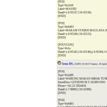
[POI]
Type=0x2cb0
Label=MASJID
Data0=(-6.95337,110.45150)
[END]
[POI]
Type=0x6403
Label=MAKAM SYEIKH MAULANA 
Data0=(-6.95349,110.45153)
[END]
[POLYGON]
Type=0x1a
Data0=(-6.95345,110.45146),(-6.95364,11
[END]
Seno DS
,
(GMT) 16:40:57 Kamis, 30 April
[POI]
Type=0x2a00
Label=WARUNG MAKAN MBAK TUM
StreetDesc=LETJEND M.T. HARYONO
Phone=+62-21-5924434
Data0=(-7.00092,110.43300)
[END]
[POI]
Type=0x6403