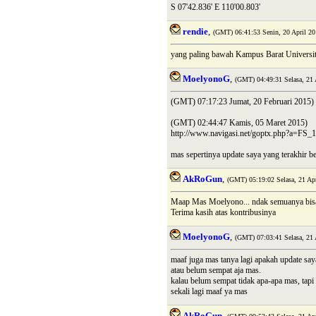
S 07'42.836' E 110'00.803'
rendie
,
(GMT) 06:41:53 Senin, 20 April 20
yang paling bawah Kampus Barat Univers
MoelyonoG
,
(GMT) 04:49:31 Selasa, 21 
(GMT) 07:17:23 Jumat, 20 Februari 2015)
(GMT) 02:44:47 Kamis, 05 Maret 2015)
http://www.navigasi.net/goptx.php?a=FS
mas sepertinya update saya yang terakhir 
AkRoGun
,
(GMT) 05:19:02 Selasa, 21 Apr
Maap Mas Moelyono... ndak semuanya bisa
Terima kasih atas kontribusinya
MoelyonoG
,
(GMT) 07:03:41 Selasa, 21 
maaf juga mas tanya lagi apakah update saya 
atau belum sempat aja mas.
kalau belum sempat tidak apa-apa mas, tapi 
sekali lagi maaf ya mas
AkRoGun
,