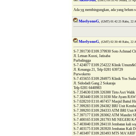
(GMT) 09:53:43 Selasa, 21 Apr
Ada yg membingungkan, ada yang belum s
MoelyonoG
,
(GMT) 01:42:25 Rabu, 22 A
MoelyonoG
,
(GMT) 02:30:48 Rabu, 22 A
S-7.391730 E109.379930 Soto Achmad Cha
Jl. Letnan Kusni, Jatisaba
Purbalingga
S-7.424077 E109.254222 Klinik Umu
Jl. Kenanga 21, Telp 0281 639729
Purwokerto
S-7.455655 E109.284975 Klinik Yos Suda
Jl. Sidodadi Gang 2 Sokaraja
Telp 0281 6440983
S-7.354630 E109.326300 Tirto Asri Walik
S-7.383440 E109.311030 Mie Ayam RA
S-7.028210 E110.467457 Masjid Baitul Hi
S-7.399283 E109.284382 BRI Unit Kemba
S-7.399293 E109.284333 ATM BRI Unit 
S-7.397177 E109.283062 ATM Mandiri S
S-7.400165 E109.281793 MI NEGERI
S-7.403040 E109.284110 Jembatan kali so
S-7.403175 E109.283920 Jembatan Kali D
S-7.403497 E109.283493 MTS MA'AR