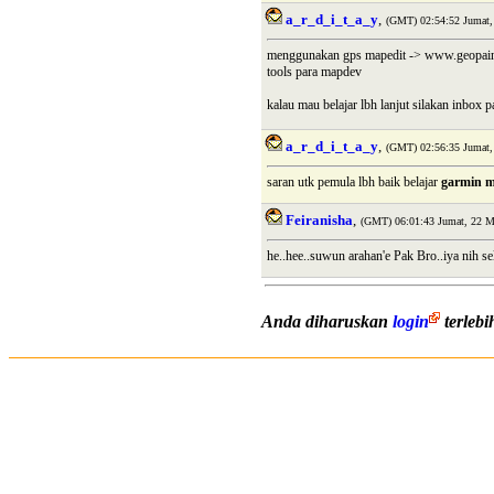
a_r_d_i_t_a_y
,
(GMT) 02:54:52 Jumat,
menggunakan gps mapedit -> www.geopai
tools para mapdev
kalau mau belajar lbh lanjut silakan inbox 
a_r_d_i_t_a_y
,
(GMT) 02:56:35 Jumat,
saran utk pemula lbh baik belajar
garmin m
Feiranisha
,
(GMT) 06:01:43 Jumat, 22 M
he..hee..suwun arahan'e Pak Bro..iya nih se
Anda diharuskan
login
terleb