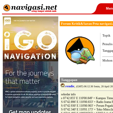
Men
Forum Kritik&Saran Peta navigasi.n
Topik
Penulis
Tangga
Mohon k
Tanggapan
rendie
,
(GMT) 06:12:30 Senin, 20 April 20
sekedar info
s 07'42.855' E 110'00.849' = Kampus Timu
S 07'42.896' E 110'00.833' = Radio Irama 
S 07'42.930' E 110'00.903' = Perum Pegada
S 07'42.340' E 110'01.173' = Toko Mitra (