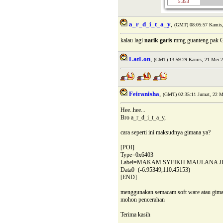
5.353
a_r_d_i_t_a_y
,
(GMT) 08:05:57 Kamis,
kalau lagi
narik garis
mmg guanteng pak Gu
LatLon
,
(GMT) 13:59:29 Kamis, 21 Mei 2
Feiranisha
,
(GMT) 02:35:11 Jumat, 22 M
Hee..hee...
Bro a_r_d_i_t_a_y,
cara seperti ini maksudnya gimana ya?
[POI]
Type=0x6403
Label=MAKAM SYEIKH MAULANA 
Data0=(-6.95349,110.45153)
[END]
menggunakan semacam soft ware atau gim
mohon pencerahan
Terima kasih