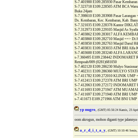
S-7.401900 E109.285930 Pasar Kembaran
S-7.323718 E109.228505 ATM BCA Waru
Buka 24jam
S-7.398610 E109.283908 Pasar Larangan ==
Ds. Kembaran, Kec. Kembaran, Kab. Ban
S-7.321035 E109.228378 Kantor DIKLAT
S-7.312973 E109.229105 Masjid As Syafir
S-7.403862 E109.283017 ALFA KEMB
S-7.403860 E109.282710 Masjid ==> Di 
S-7.403850 E109.282763 Masjid Darul H
S-7.403831 E109.283033 ATM BRI Alfa 
S-7.403600 E109.283240 ALFA LARAN
s-7.360495 E109.238442 INDOMARET 
Rempoah/009 (0281)681050
S-7.402120 E109.286230 Mulyo Stasiona
S-7.402311 E109.286360 MULYO STA
S-7.411782 E109.272010 KLINIK UMP =
S-7.412413 E109.272378 ATM BRI UMP
S-7.412063 E109.272172 INDOMARET
S-7.411693 E109.271947 ATM MUAM
S-7.411697 E109.271940 ATM BRI UMP
s-7.411673 E109.271966 ATM BNI UMP
yp nugro
,
(GMT) 05:56:24 Kamis, 23 Apri
oom akrogun, mohon diganti type jalannya 
a_r_d_i_t_a_y
,
(GMT) 10:10:46 Senin, 