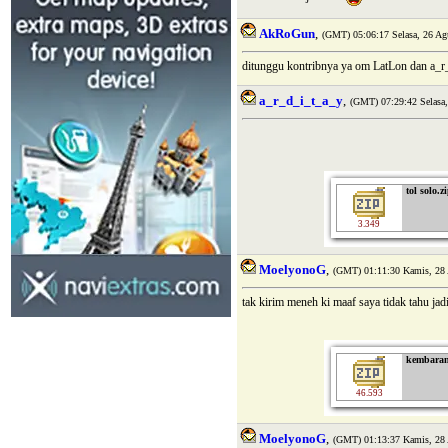
AkRoGun
,
(GMT) 05:06:17 Selasa, 26 Ag
ditunggu kontribnya ya om LatLon dan a_r
a_r_d_i_t_a_y
,
(GMT) 07:29:42 Selasa,
tol solo.z
3.349
MoelyonoG
,
(GMT) 01:11:30 Kamis, 28 
tak kirim meneh ki maaf saya tidak tahu ja
kembaran
46.593
MoelyonoG
,
(GMT) 01:13:37 Kamis, 28 