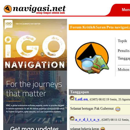
Men
Forum Kritik&Saran Peta navigasi.n
Topik
Penulis
Tangga
Mohon k
Tanggapan
LatLon
,
(GMT) 08:02:19 Senin, 25 Agustu
Selamat bertugas Pak Gubernur.
a_r_d_i_t_a_y
,
(GMT) 08:11:12 Senin,
selamat bekerja keras