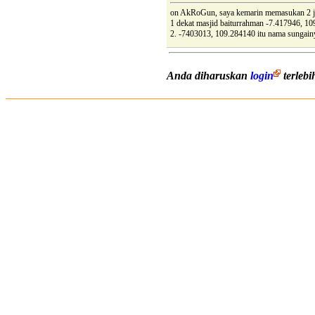
on AkRoGun, saya kemarin memasukan 2 
1 dekat masjid baiturrahman -7.417946, 109
2. -7403013, 109.284140 itu nama sungainya
Anda diharuskan
login
terleb