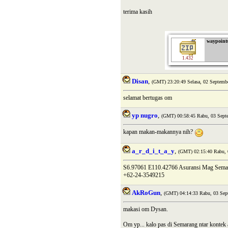
terima kasih
waypoints
1.432
Disan
,
(GMT) 23:20:49 Selasa, 02 Septemb
selamat bertugas om
yp nugro
,
(GMT) 00:58:45 Rabu, 03 Sept
kapan makan-makannya nih?
a_r_d_i_t_a_y
,
(GMT) 02:15:40 Rabu, 
S6.97061 E110.42766 Asuransi Mag Semar
+62-24-3549215
AkRoGun
,
(GMT) 04:14:33 Rabu, 03 Sep
makasi om Dysan.
Om yp... kalo pas di Semarang ntar kontek