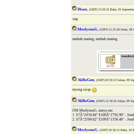
Disan
,
(GMT) 13:50:25 Rabu, 03 Septembe
siap
MoelyonoG
,
(GMT) 11:23:28 Senin, 08 
tambah maning, tambah maning
transfer.z
20.513
AkRoGun
,
(GMT) 02:26:13 Selasa, 09 Se
inyong siyap
AkRoGun
,
(GMT) 12:18:26 Selasa, 09 Se
OM MoelyonoG, nanya om:
1. S7Â°24'10.84" E109Â°17'02.90" - Jem
2. S7Â°25'04.62" E109Â°13'56.46" - Jem
MoelyonoG
,
(GMT) 02:56:12 Rabu, 10 S