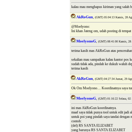
kalau mau menghapus kiriman yang salah b
AkRoGun
,
(GMT) 05:04:13 Kamis, 28 Ag
@Moelyono:
Ini khan Jateng om, udah posting di tempat
MoelyonoG
,
(GMT) 08:41:00 Kamis, 28 
terima kasih mas AkRoGun atas penceraha
sekalian mau sampaikan kalau kantor pos 
sudah tidak ada, pindah ke dukuh waluh 
terima kasih
AkRoGun
,
(GMT) 04:27:34 Jumat, 29 Agu
Ok Om Moelyono.... Koordinatnya saya tun
MoelyonoG
,
(GMT) 01:16:22 Selasa, 02
ini mas AkRoGun koordinatnya.
maaf saya tidak punya tool untuk edit jadi 
untuk poi yang pindah saya tandai dengan na
contoh:
(del) RS SANTA ELIZABET
yang barunya RS SANTA ELIZABET