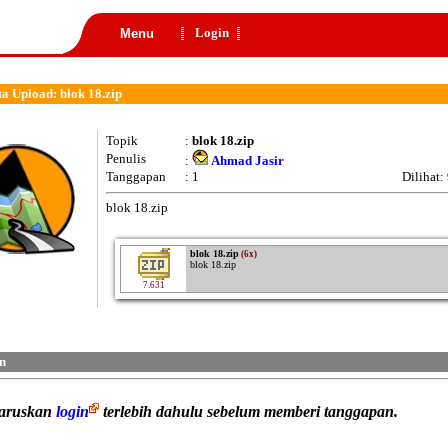
Login
Menu
a Upload: blok 18.zip
Topik
:
blok 18.zip
Penulis
:
Ahmad Jasir
Tanggapan
: 1
Dilihat:
blok 18.zip
blok 18.zip
(6x)
blok 18.zip
7.631
n
haruskan
login
terlebih dahulu sebelum memberi tanggapan.