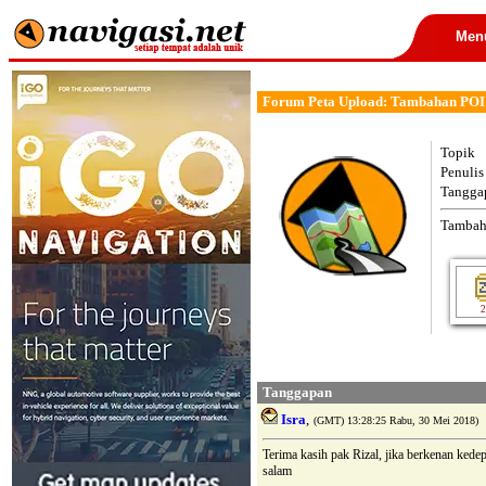
Men
Forum Peta Upload: Tambahan PO
Topik
Penulis
Tangga
Tambah
2
Tanggapan
Isra
,
(GMT) 13:28:25 Rabu, 30 Mei 2018)
Terima kasih pak Rizal, jika berkenan kede
salam