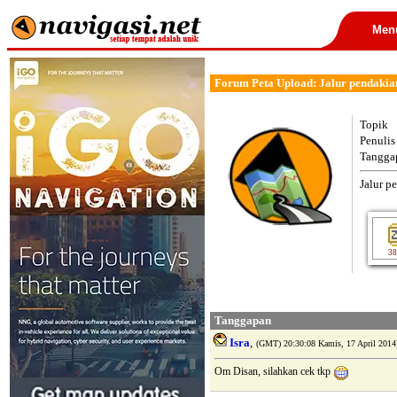
Men
Forum Peta Upload: Jalur pendakian
Topik
Penulis
Tangga
Jalur p
38
Tanggapan
Isra
,
(GMT) 20:30:08 Kamis, 17 April 2014
Om Disan, silahkan cek tkp