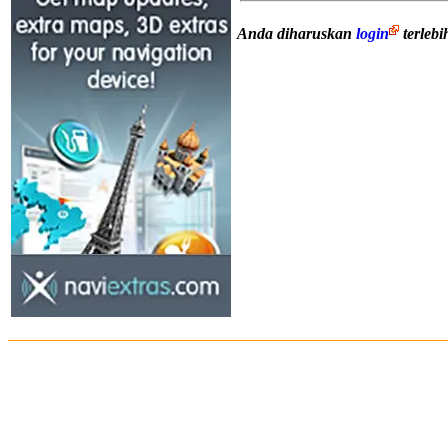
Anda diharuskan
login
terleb