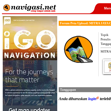
Men
Forum Peta Upload: MITRA JAYA 
Topik
Penulis
Tangga
MITRA 
2
Tanggapan
Anda diharuskan
login
terleb